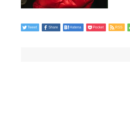
Tweet
Share
Hatena
Pocket
RSS