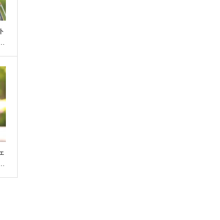
ト
…
ェ
…