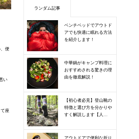
ランダム記事
ベンチベッドでアウトド
アでも快適に眠れる方法
を紹介します！
め、便
中華鍋がキャンプ料理に
おすすめされる驚きの理
由を徹底解説！
悪い
【初心者必見】登山靴の
特徴と選び方を分かりや
して座
すく解説します【人…
アウトドアで便利な折り