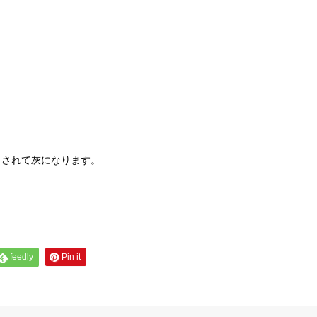
とされて灰になります。
feedly
Pin it