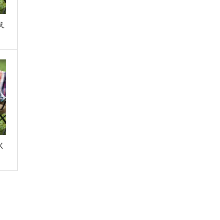
え
く
】