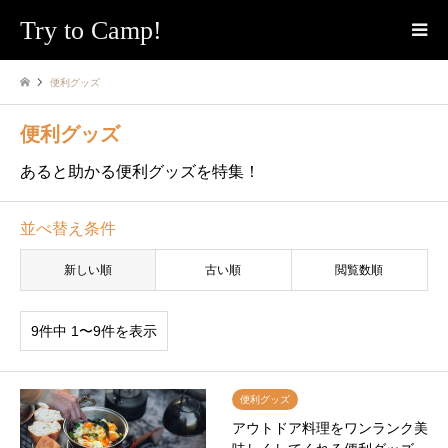
Try to Camp!
便利グッズ
便利グッズ
あると助かる便利グッズを特集！
並べ替え条件
新しい順
古い順
閲覧数順
9件中 1〜9件を表示
便利グッズ
アウトドア料理をワンランク美